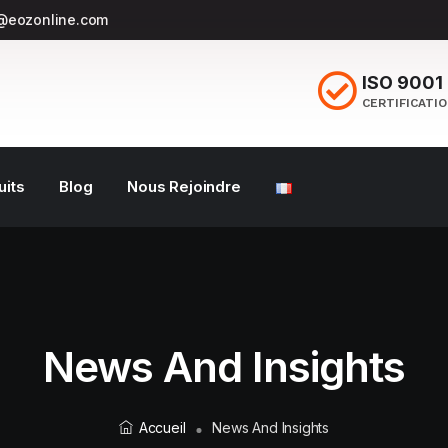
@eozonline.com
ISO 9001
CERTIFICATI
uits
Blog
Nous Rejoindre
News And Insights
Accueil
News And Insights