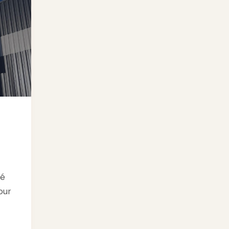
té
our