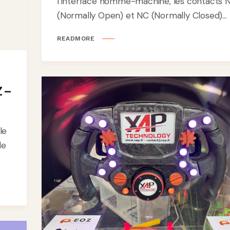
l’interface homme-machine, les contacts 
(Normally Open) et NC (Normally Closed)...
READMORE
 –
le
le