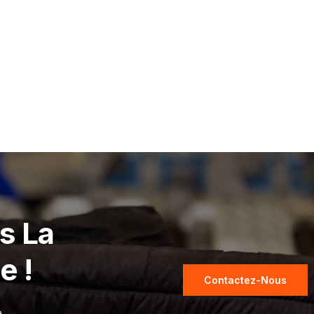
s La
e !
Contactez-Nous
e