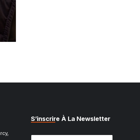
S’inscrire À La Newsletter
rcy,
E
E
m