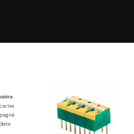
,
ssière
cartes
mpagné
diate