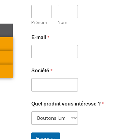
Prénom
Nom
*
E-mail
*
Société
*
Quel produit vous intéresse ?
Envoyer