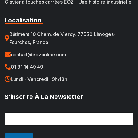
Clavier à touches carrées EOZ – Une histoire industrielle
Localisation
Bâtiment 10 Chem. de Viercy, 77550 Limoges-
Fourches, France
contact@eozonline.com
01 81 14 49 49
Lundi - Vendredi : 9h/18h
S’inscrire À La Newsletter
E
E
m
m
a
a
i
i
l