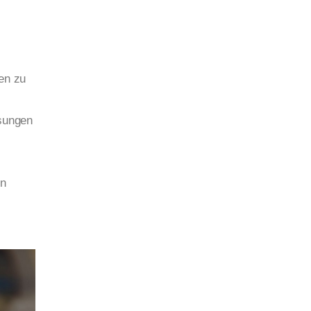
en zu
ösungen
en