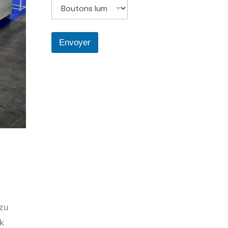
Envoyer
 zu
k