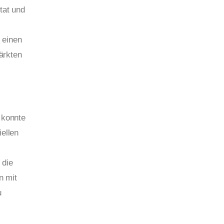
tat und
 einen
ärkten
 konnte
ellen
 die
n mit
u