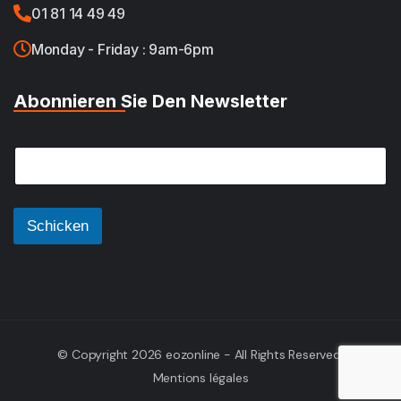
01 81 14 49 49
Monday - Friday : 9am-6pm
Abonnieren Sie Den Newsletter
*
E
*
m
*
a
i
l
Schicken
*
© Copyright 2026 eozonline - All Rights Reserved.
Mentions légales