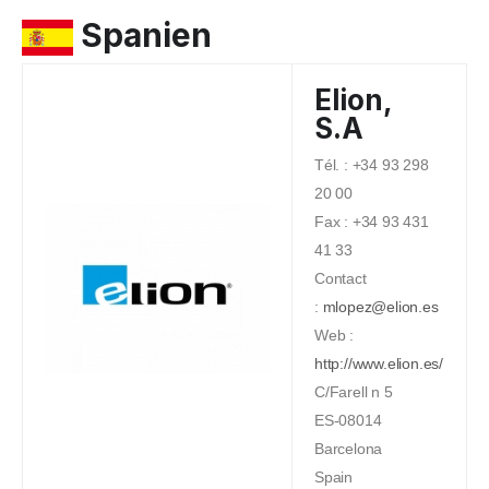
Spanien
Elion,
S.A
Tél. : +34 93 298
20 00
Fax : +34 93 431
41 33
Contact
:
mlopez@elion.es
Web :
http://www.elion.es/
C/Farell n 5
ES-08014
Barcelona
Spain