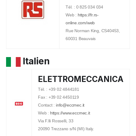
Tél. : 0 825 034 034
Web :
https://fr.rs-
online.com/web
Rue Norman King, CS40453,
60031 Beauvais
Italien
ELETTROMECCANICA
Tél. : +39 02 4844181
Fax : +39 02 4450119
Contact :
info@eccmec.it
Web :
https://www.eccmec.it
Via F.lli Rosselli, 33
20090 Trezzano s/N (MI) Italy.