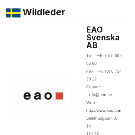
Wildleder
EAO
Svenska
AB
Tél. : +46 (0) 8 683
86 60
Fax : +46 (0) 8 724
29 12
Contact
:
info@eao.se
Web :
http://www.eao.com
Slakthusgatan 9,
1tr
121 62