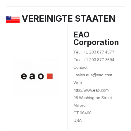
VEREINIGTE STAATEN
EAO
Corporation
Tél. : +1 203 877 4577
Fax : +1 203 877 3694
Contact
:
sales.eus@eao.com
Web :
http://www.eao.com
98 Washington Street
Milford
CT 06460
USA