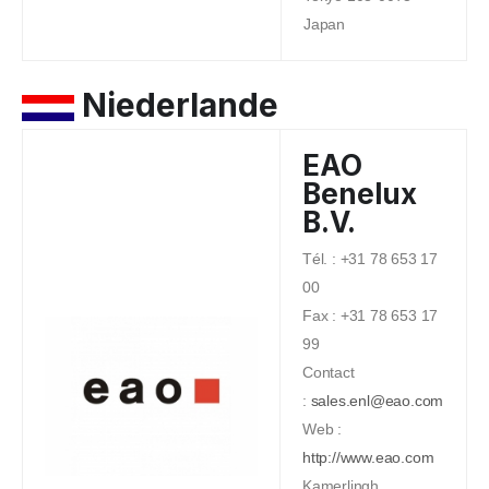
Japan
Niederlande
EAO
Benelux
B.V.
Tél. : +31 78 653 17
00
Fax : +31 78 653 17
99
Contact
:
sales.enl@eao.com
Web :
http://www.eao.com
Kamerlingh