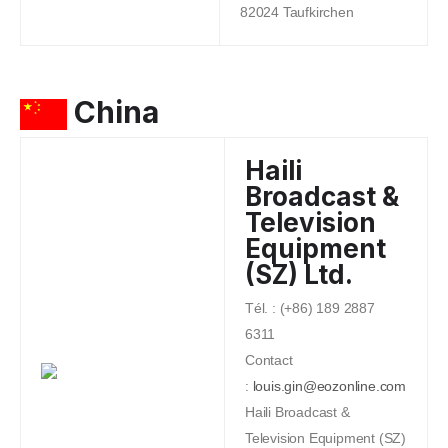
82024 Taufkirchen
China
Haili
Broadcast &
Television
Equipment
(SZ) Ltd.
Tél. : (+86) 189 2887
6311
Contact
:
louis.gin@eozonline.com
Haili Broadcast &
Television Equipment (SZ)