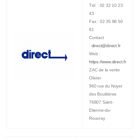
Tél. : 02 32 10 23
43
Fax : 02 35 88 50
81
Contact
:
direct@direct.fr
Web :
https://www.direct.fr
ZAC de la vente
Olivier
960 rue du Noyer
des Bouttières
76807 Saint-
Etienne-du-
Rouvray