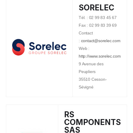
SORELEC
Tél. : 02 99 83 45 67
Fax : 02 99 83 39 69
Contact
:
contact@sorelec.com
Web :
http://www.sorelec.com
9 Avenue des
Peupliers
35510 Cesson-
Sévigné
RS
COMPONENTS
SAS