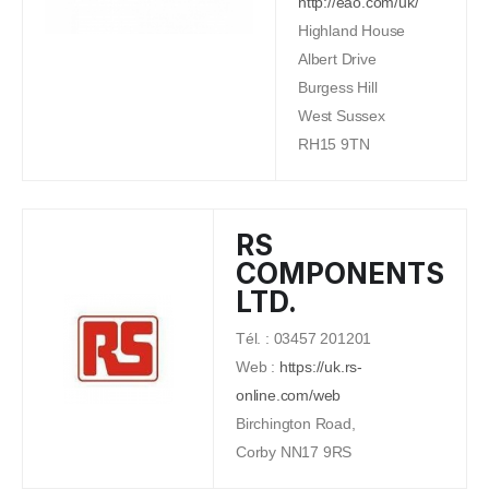
http://eao.com/uk/
Highland House
Albert Drive
Burgess Hill
West Sussex
RH15 9TN
RS
COMPONENTS
LTD.
Tél. : 03457 201201
Web :
https://uk.rs-
online.com/web
Birchington Road,
Corby NN17 9RS