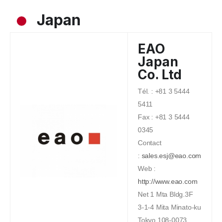
Japan
EAO
Japan
Co. Ltd
Tél. : +81 3 5444
5411
Fax : +81 3 5444
0345
Contact
:
sales.esj@eao.com
Web :
http://www.eao.com
Net 1 Mta Bldg.3F
3-1-4 Mita Minato-ku
Tokyo 108-0073