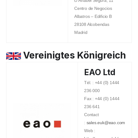
c/ Anabel Segura, 11
Centro de Negocios
Albatros – Edificio B
28108 Alcobendas
Madrid
Vereinigtes Königreich
EAO Ltd
Tél. : +44 (0) 1444
236 000
Fax : +44 (0) 1444
236 641
Contact
:
sales.euk@eao.com
Web :