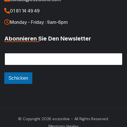
01 81 14 49 49
Monday - Friday : 9am-6pm
Abonnieren Sie Den Newsletter
E
E
m
m
a
a
i
i
l
l
Schicken
E
*
m
a
i
l
*
© Copyright 2026 eozonline - All Rights Reserved.
Mentions légales