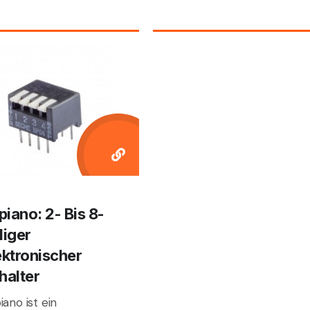
lpiano: 2- Bis 8-
liger
ektronischer
halter
iano ist ein