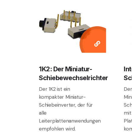
1K2: Der Miniatur-
Int
Schiebewechselrichter
Sc
Der 1K2 ist ein
Der 
kompakter Miniatur-
Min
Schiebeinverter, der für
Sch
alle
mit
Leiterplattenanwendungen
Pla
empfohlen wird.
kom