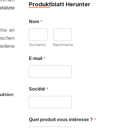
Produktblatt Herunter
stützte
*
Nom
ette an
ischen
Vorname
Nachname
iedene
*
E-mail
*
Société
uktion
*
Quel produit vous intéresse ?