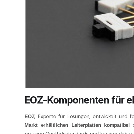
EOZ-Komponenten für e
, Experte für Lösungen, entwickelt und f
EOZ
s
Markt erhältlichen Leiterplatten kompatibel
präzisen Qualitätsstandards und können dahe