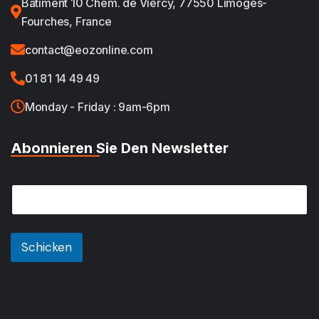
Bâtiment 10 Chem. de Viercy, 77550 Limoges-
Fourches, France
contact@eozonline.com
01 81 14 49 49
Monday - Friday : 9am-6pm
Abonnieren Sie Den Newsletter
E
E
m
m
a
a
i
i
l
l
Schicken
E
*
m
a
i
l
E