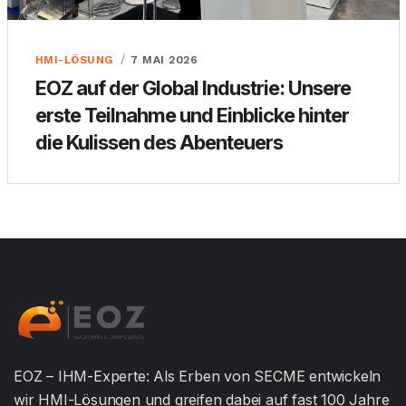
HMI-LÖSUNG
7 MAI 2026
EOZ auf der Global Industrie: Unsere
erste Teilnahme und Einblicke hinter
die Kulissen des Abenteuers
EOZ – IHM-Experte: Als Erben von SECME entwickeln
wir HMI-Lösungen und greifen dabei auf fast 100 Jahre