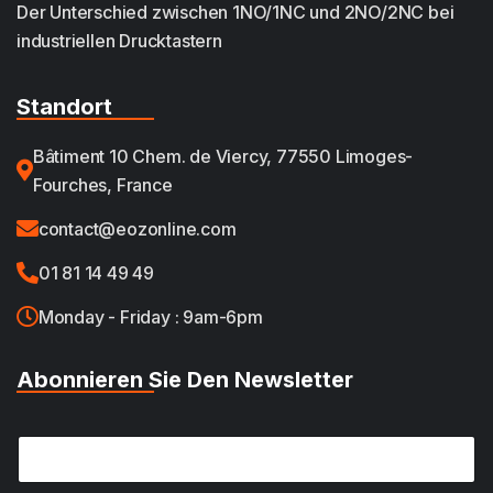
Der Unterschied zwischen 1NO/1NC und 2NO/2NC bei
industriellen Drucktastern
Standort
Bâtiment 10 Chem. de Viercy, 77550 Limoges-
Fourches, France
contact@eozonline.com
01 81 14 49 49
Monday - Friday : 9am-6pm
Abonnieren Sie Den Newsletter
E
E
m
m
a
a
i