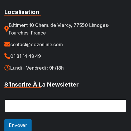
Localisation
Bâtiment 10 Chem. de Viercy, 77550 Limoges-
Fourches, France
contact@eozonline.com
01 81 14 49 49
Lundi - Vendredi : 9h/18h
S’inscrire À La Newsletter
*
E
E
m
m
a
a
i
i
l
Envoyer
l
*