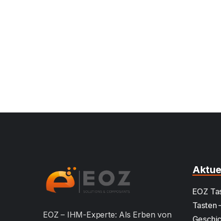
Aktue
EOZ Tas
Tasten –
EOZ – IHM-Experte: Als Erben von
Geschic