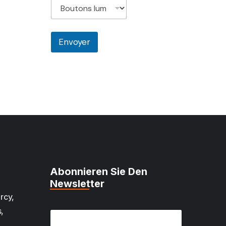
Envoyer
Abonnieren Sie Den
Newsletter
rcy,
E
,
E
m
m
a